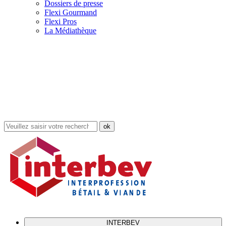
Dossiers de presse
Flexi Gourmand
Flexi Pros
La Médiathèque
Rechercher
dans
le
site
INTERBEV