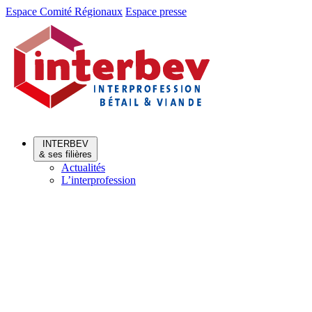
Aller
Aller
Espace Comité Régionaux
Espace presse
au
au
menu
contenu
INTERBEV
& ses filières
Actualités
L’interprofession