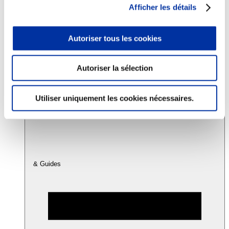
Afficher les détails
Consommation
Autoriser tous les cookies
Sécurité sanitaire
Viandes et santé
Juste rémunération et attractivité des métiers
Info-veille scientifique
Autoriser la sélection
Sources d’information
Accords
Utiliser uniquement les cookies nécessaires.
& Guides