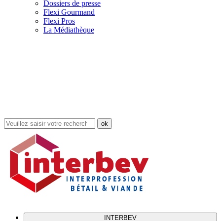
Dossiers de presse
Flexi Gourmand
Flexi Pros
La Médiathèque
Rechercher
dans
le
site
INTERBEV