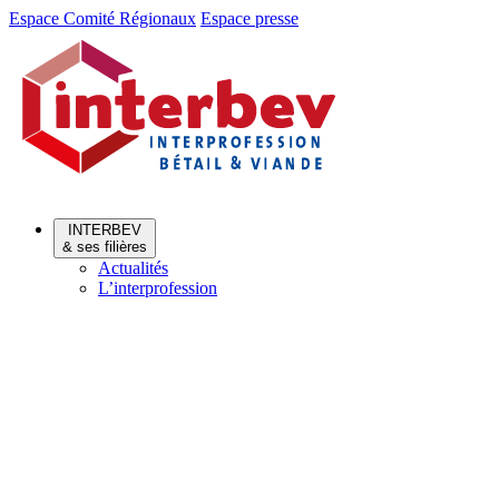
Aller
Aller
Espace Comité Régionaux
Espace presse
au
au
menu
contenu
INTERBEV
& ses filières
Actualités
L’interprofession