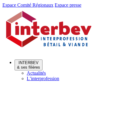
Aller
Aller
Espace Comité Régionaux
Espace presse
au
au
menu
contenu
INTERBEV
& ses filières
Actualités
L’interprofession