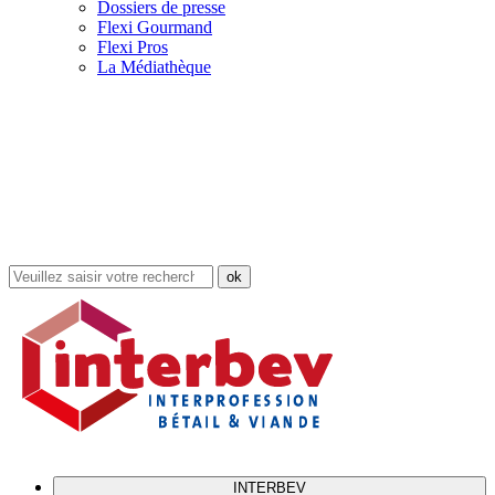
Dossiers de presse
Flexi Gourmand
Flexi Pros
La Médiathèque
Rechercher
dans
le
site
INTERBEV