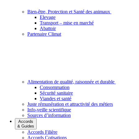
Bien-être, Protection et Santé des animaux
Elevage
Transport – mise en marché
Abattoir
Partenaire Climat
Alimentation de qualité, raisonnée et durable
Consommation
Sécurité sanitaire
Viandes et santé
Juste rémunération et attractivité des métiers
Info-veille scientifique
Sources d’information
Accords
& Guides
Accords Filière
Accords Cotisations