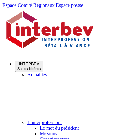
Aller
Aller
Espace Comité Régionaux
Espace presse
au
au
menu
contenu
INTERBEV
& ses filières
Actualités
L’interprofession
Le mot du président
Missions