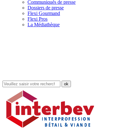
Communiqués de presse
Dossiers de presse
Flexi Gourmand
Flexi Pros
La Médiathèque
Rechercher
dans
le
site