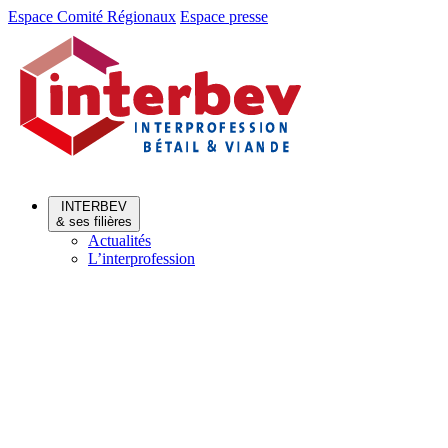
Aller
Aller
Espace Comité Régionaux
Espace presse
au
au
menu
contenu
INTERBEV
& ses filières
Actualités
L’interprofession