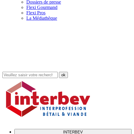
Dossiers de presse
Flexi Gourmand
Flexi Pros
La Médiathèque
Rechercher
dans
le
site
INTERBEV