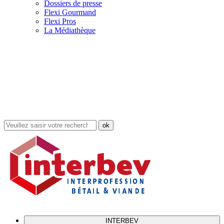
Dossiers de presse
Flexi Gourmand
Flexi Pros
La Médiathèque
Rechercher
dans
le
site
INTERBEV