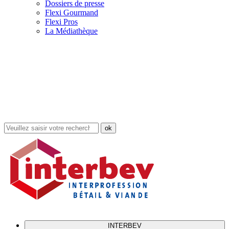
Dossiers de presse
Flexi Gourmand
Flexi Pros
La Médiathèque
Rechercher
dans
le
site
INTERBEV