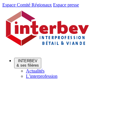
Aller
Aller
Espace Comité Régionaux
Espace presse
au
au
menu
contenu
INTERBEV
& ses filières
Actualités
L’interprofession