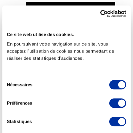
Ce site web utilise des cookies.
Viande et climat
Valorisation de l’herbe
En poursuivant votre navigation sur ce site, vous
Autonomie des élevages
acceptez l'utilisation de cookies nous permettant de
Qualité air, eau, sols
Economie de ressources
réaliser des statistiques d'audiences.
Evaluation environnementale
Bien-être, Protection et Santé des animaux
Sélection
Nécessaires
du
consentement
Préférences
Statistiques