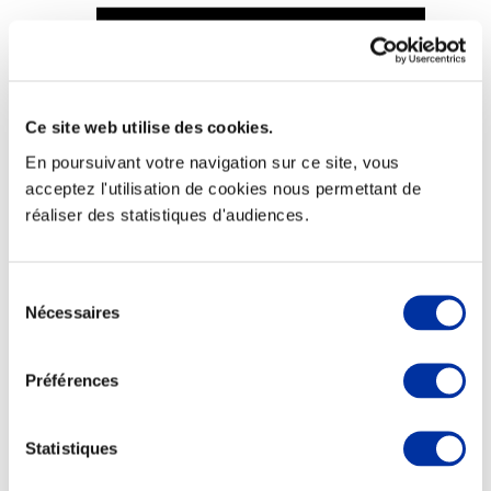
Ce site web utilise des cookies.
Viande et climat
Valorisation de l’herbe
En poursuivant votre navigation sur ce site, vous
Autonomie des élevages
acceptez l'utilisation de cookies nous permettant de
Qualité air, eau, sols
Economie de ressources
réaliser des statistiques d'audiences.
Evaluation environnementale
Bien-être, Protection et Santé des animaux
Sélection
Nécessaires
du
consentement
Préférences
Statistiques