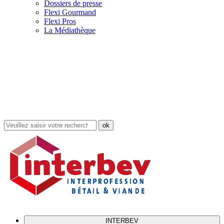
Dossiers de presse
Flexi Gourmand
Flexi Pros
La Médiathèque
Rechercher
dans
le
site
INTERBEV