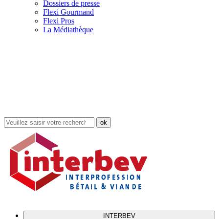
Dossiers de presse
Flexi Gourmand
Flexi Pros
La Médiathèque
Rechercher
dans
le
site
INTERBEV