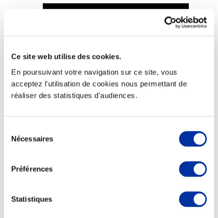
Ce site web utilise des cookies.
Viande et climat
Valorisation de l’herbe
En poursuivant votre navigation sur ce site, vous
Autonomie des élevages
acceptez l'utilisation de cookies nous permettant de
Qualité air, eau, sols
Economie de ressources
réaliser des statistiques d'audiences.
Evaluation environnementale
Bien-être, Protection et Santé des animaux
Sélection
Nécessaires
du
consentement
Préférences
Statistiques