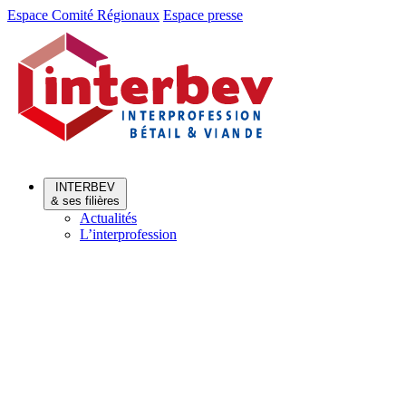
Aller
Aller
Espace Comité Régionaux
Espace presse
au
au
menu
contenu
INTERBEV
& ses filières
Actualités
L’interprofession