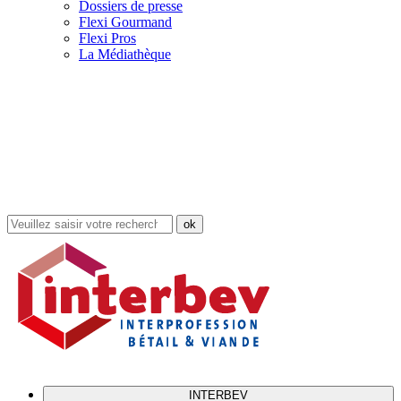
Dossiers de presse
Flexi Gourmand
Flexi Pros
La Médiathèque
Rechercher
dans
le
site
INTERBEV