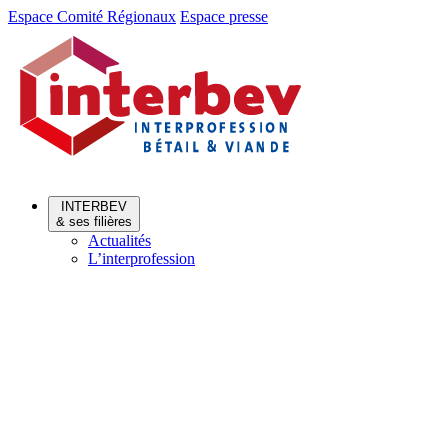
Aller
Aller
Espace Comité Régionaux
Espace presse
au
au
menu
contenu
INTERBEV
& ses filières
Actualités
L’interprofession