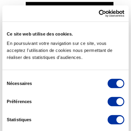
Ce site web utilise des cookies.
Viande et climat
Valorisation de l’herbe
En poursuivant votre navigation sur ce site, vous
Autonomie des élevages
acceptez l'utilisation de cookies nous permettant de
Qualité air, eau, sols
Economie de ressources
réaliser des statistiques d'audiences.
Evaluation environnementale
Bien-être, Protection et Santé des animaux
Sélection
Nécessaires
du
consentement
Préférences
Statistiques