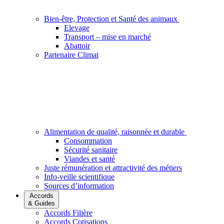
Bien-être, Protection et Santé des animaux
Elevage
Transport – mise en marché
Abattoir
Partenaire Climat
Alimentation de qualité, raisonnée et durable
Consommation
Sécurité sanitaire
Viandes et santé
Juste rémunération et attractivité des métiers
Info-veille scientifique
Sources d’information
Accords
& Guides
Accords Filière
Accords Cotisations