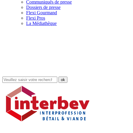
Communiqués de presse
Dossiers de presse
Flexi Gourmand
Flexi Pros
La Médiathèque
Rechercher
dans
le
site