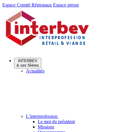
Aller
Aller
Espace Comité Régionaux
Espace presse
au
au
menu
contenu
INTERBEV
& ses filières
Actualités
L’interprofession
Le mot du président
Missions