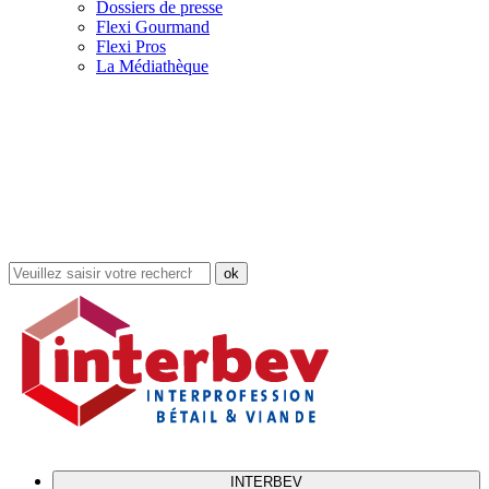
Dossiers de presse
Flexi Gourmand
Flexi Pros
La Médiathèque
Rechercher
dans
le
site
INTERBEV