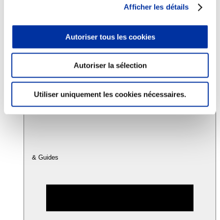
Afficher les détails
Consommation
Autoriser tous les cookies
Sécurité sanitaire
Viandes et santé
Juste rémunération et attractivité des métiers
Info-veille scientifique
Autoriser la sélection
Sources d’information
Accords
Utiliser uniquement les cookies nécessaires.
& Guides