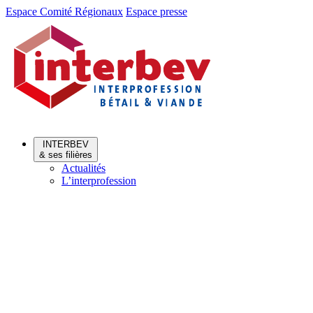
Aller
Aller
Espace Comité Régionaux
Espace presse
au
au
menu
contenu
INTERBEV
& ses filières
Actualités
L’interprofession