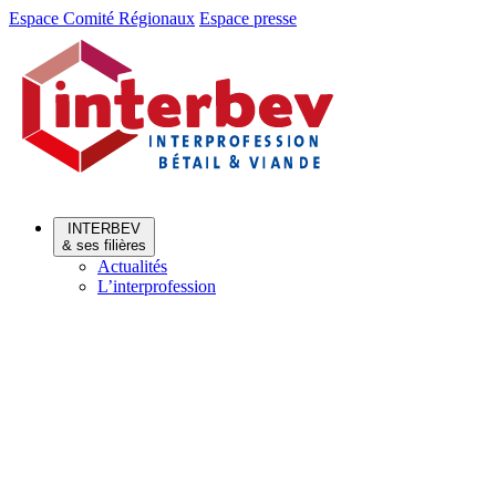
Aller
Aller
Espace Comité Régionaux
Espace presse
au
au
menu
contenu
INTERBEV
& ses filières
Actualités
L’interprofession