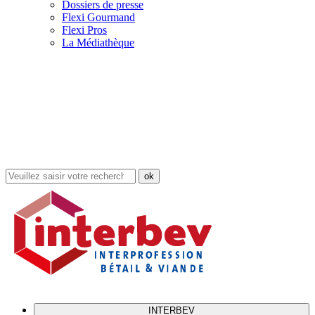
Dossiers de presse
Flexi Gourmand
Flexi Pros
La Médiathèque
Rechercher
dans
le
site
INTERBEV