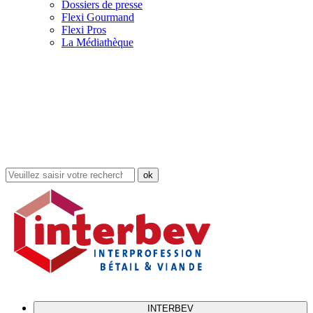
Dossiers de presse
Flexi Gourmand
Flexi Pros
La Médiathèque
Rechercher
dans
le
site
INTERBEV