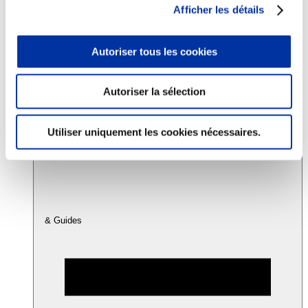
Afficher les détails
Consommation
Autoriser tous les cookies
Sécurité sanitaire
Viandes et santé
Juste rémunération et attractivité des métiers
Info-veille scientifique
Autoriser la sélection
Sources d’information
Accords
Utiliser uniquement les cookies nécessaires.
& Guides