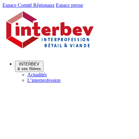
Aller
Aller
Espace Comité Régionaux
Espace presse
au
au
menu
contenu
INTERBEV
& ses filières
Actualités
L’interprofession