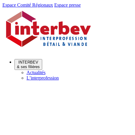
Aller
Aller
Espace Comité Régionaux
Espace presse
au
au
menu
contenu
INTERBEV
& ses filières
Actualités
L’interprofession