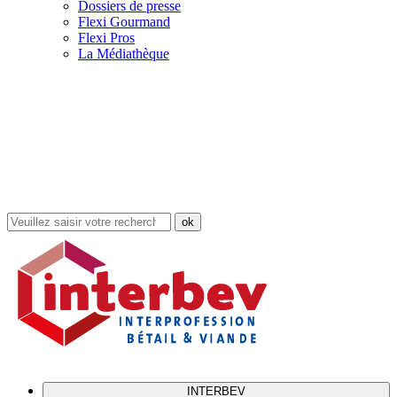
Dossiers de presse
Flexi Gourmand
Flexi Pros
La Médiathèque
Rechercher
dans
le
site
INTERBEV