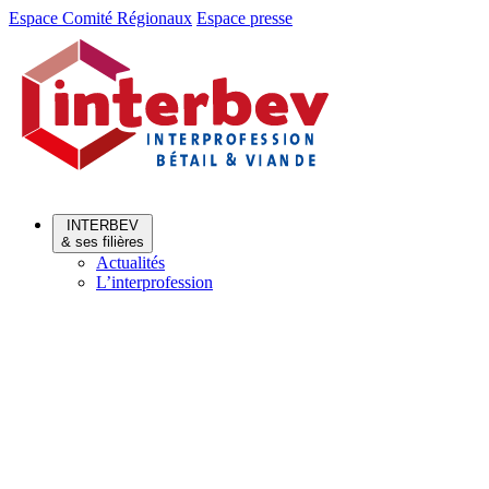
Aller
Aller
Espace Comité Régionaux
Espace presse
au
au
menu
contenu
INTERBEV
& ses filières
Actualités
L’interprofession