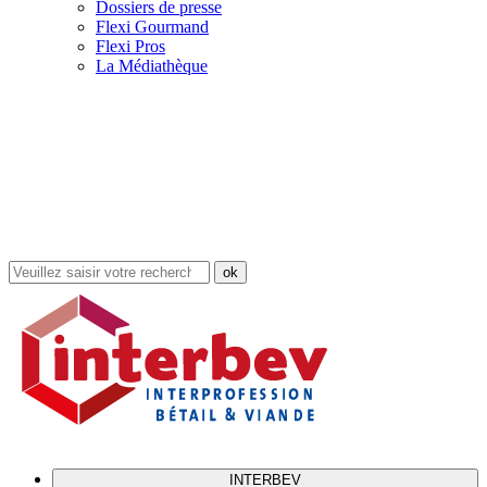
Dossiers de presse
Flexi Gourmand
Flexi Pros
La Médiathèque
Rechercher
dans
le
site
INTERBEV