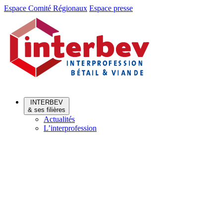
Aller
Aller
Espace Comité Régionaux
Espace presse
au
au
menu
contenu
INTERBEV
& ses filières
Actualités
L’interprofession