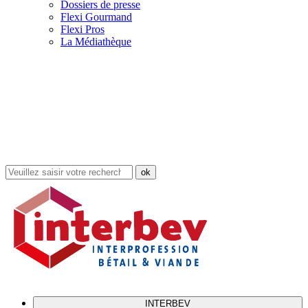
Dossiers de presse
Flexi Gourmand
Flexi Pros
La Médiathèque
Rechercher
dans
le
site
INTERBEV