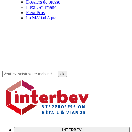
Dossiers de presse
Flexi Gourmand
Flexi Pros
La Médiathèque
Rechercher
dans
le
site
INTERBEV