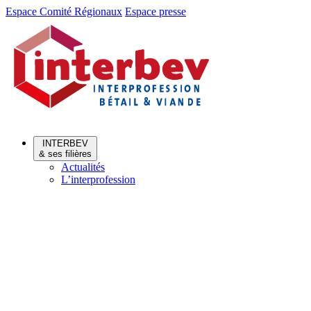
Aller
Aller
Espace Comité Régionaux
Espace presse
au
au
menu
contenu
INTERBEV
& ses filières
Actualités
L’interprofession