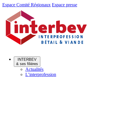
Aller
Aller
Espace Comité Régionaux
Espace presse
au
au
menu
contenu
INTERBEV
& ses filières
Actualités
L’interprofession