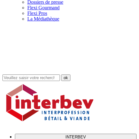
Dossiers de presse
Flexi Gourmand
Flexi Pros
La Médiathèque
Rechercher
dans
le
site
INTERBEV