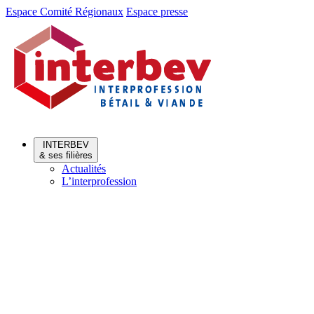
Aller
Aller
Espace Comité Régionaux
Espace presse
au
au
menu
contenu
INTERBEV
& ses filières
Actualités
L’interprofession