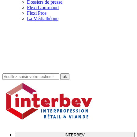
Dossiers de presse
Flexi Gourmand
Flexi Pros
La Médiathèque
Rechercher
dans
le
site
INTERBEV