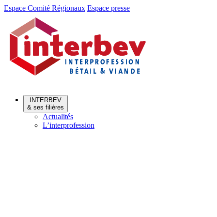
Aller
Aller
Espace Comité Régionaux
Espace presse
au
au
menu
contenu
INTERBEV
& ses filières
Actualités
L’interprofession