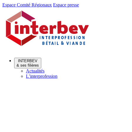
Aller
Aller
Espace Comité Régionaux
Espace presse
au
au
menu
contenu
INTERBEV
& ses filières
Actualités
L’interprofession