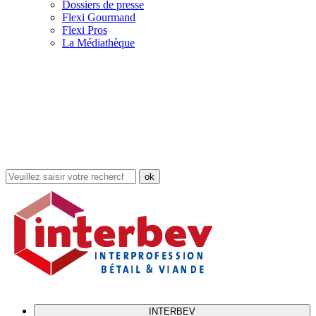
Dossiers de presse
Flexi Gourmand
Flexi Pros
La Médiathèque
Rechercher
dans
le
site
INTERBEV