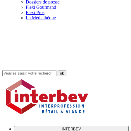
Dossiers de presse
Flexi Gourmand
Flexi Pros
La Médiathèque
Rechercher
dans
le
site
INTERBEV