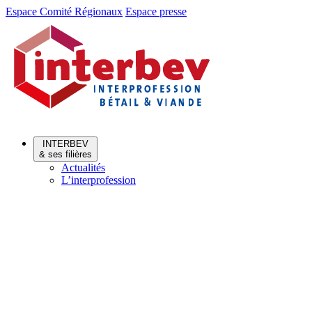
Aller
Aller
Espace Comité Régionaux
Espace presse
au
au
menu
contenu
INTERBEV
& ses filières
Actualités
L’interprofession