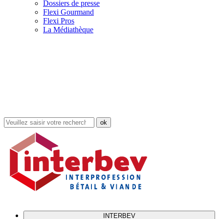
Dossiers de presse
Flexi Gourmand
Flexi Pros
La Médiathèque
Rechercher
dans
le
site
INTERBEV