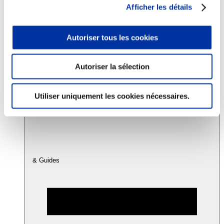
Afficher les détails
Consommation
Autoriser tous les cookies
Sécurité sanitaire
Viandes et santé
Juste rémunération et attractivité des métiers
Info-veille scientifique
Autoriser la sélection
Sources d’information
Accords
Utiliser uniquement les cookies nécessaires.
& Guides