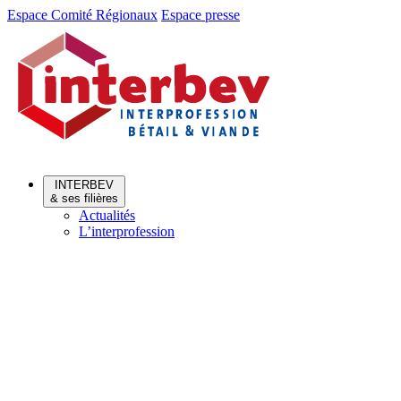
Aller
Aller
Espace Comité Régionaux
Espace presse
au
au
menu
contenu
INTERBEV
& ses filières
Actualités
L’interprofession