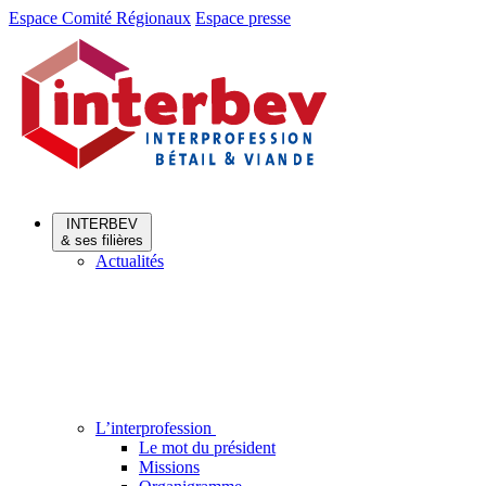
Aller
Aller
Espace Comité Régionaux
Espace presse
au
au
menu
contenu
INTERBEV
& ses filières
Actualités
L’interprofession
Le mot du président
Missions