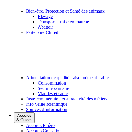
Bien-être, Protection et Santé des animaux
Elevage
Transport – mise en marché
Abattoir
Partenaire Climat
Alimentation de qualité, raisonnée et durable
Consommation
Sécurité sanitaire
Viandes et santé
Juste rémunération et attractivité des métiers
Info-veille scientifique
Sources d’information
Accords
& Guides
Accords Filière
Accords Cotisations