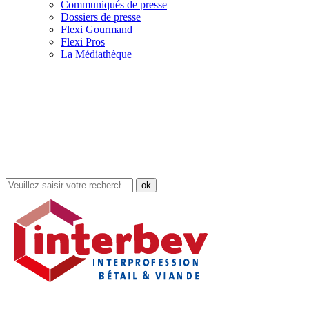
Communiqués de presse
Dossiers de presse
Flexi Gourmand
Flexi Pros
La Médiathèque
Rechercher
dans
le
site