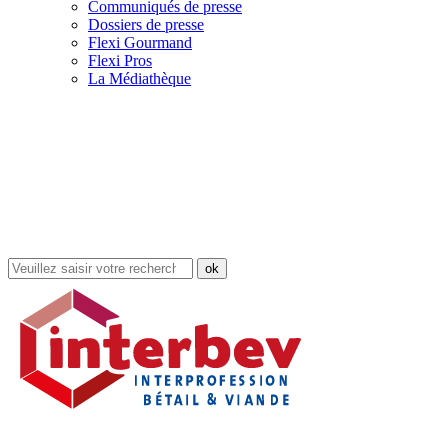
Communiqués de presse
Dossiers de presse
Flexi Gourmand
Flexi Pros
La Médiathèque
Rechercher
dans
le
site