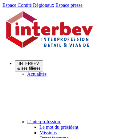
Aller
Aller
Espace Comité Régionaux
Espace presse
au
au
menu
contenu
INTERBEV
& ses filières
Actualités
L’interprofession
Le mot du président
Missions