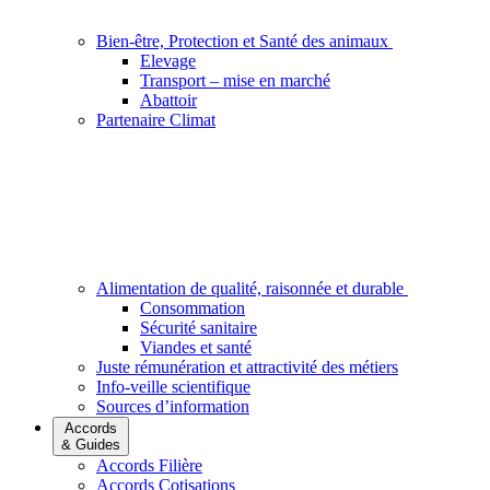
Bien-être, Protection et Santé des animaux
Elevage
Transport – mise en marché
Abattoir
Partenaire Climat
Alimentation de qualité, raisonnée et durable
Consommation
Sécurité sanitaire
Viandes et santé
Juste rémunération et attractivité des métiers
Info-veille scientifique
Sources d’information
Accords
& Guides
Accords Filière
Accords Cotisations