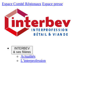
Aller
Aller
Espace Comité Régionaux
Espace presse
au
au
menu
contenu
INTERBEV
& ses filières
Actualités
L’interprofession