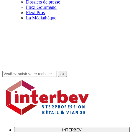
Dossiers de presse
Flexi Gourmand
Flexi Pros
La Médiathèque
Rechercher
dans
le
site
INTERBEV