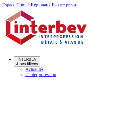
Aller
Aller
Espace Comité Régionaux
Espace presse
au
au
menu
contenu
INTERBEV
& ses filières
Actualités
L’interprofession