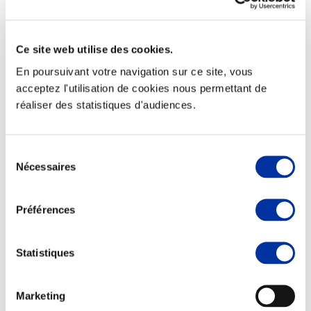
Ce site web utilise des cookies.
En poursuivant votre navigation sur ce site, vous
Elevage
Transport – mise en marché
acceptez l'utilisation de cookies nous permettant de
Abattoir
réaliser des statistiques d'audiences.
Partenaire Climat
Alimentation de qualité, raisonnée et durable
Sélection
Nécessaires
du
consentement
Préférences
Statistiques
Marketing