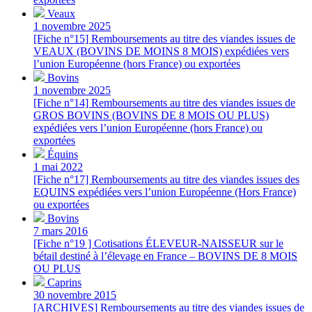
Veaux
1 novembre 2025
[Fiche n°15] Remboursements au titre des viandes issues de
VEAUX (BOVINS DE MOINS 8 MOIS) expédiées vers
l’union Européenne (hors France) ou exportées
Bovins
1 novembre 2025
[Fiche n°14] Remboursements au titre des viandes issues de
GROS BOVINS (BOVINS DE 8 MOIS OU PLUS)
expédiées vers l’union Européenne (hors France) ou
exportées
Équins
1 mai 2022
[Fiche n°17] Remboursements au titre des viandes issues des
EQUINS expédiées vers l’union Européenne (Hors France)
ou exportées
Bovins
7 mars 2016
[Fiche n°19 ] Cotisations ÉLEVEUR-NAISSEUR sur le
bétail destiné à l’élevage en France – BOVINS DE 8 MOIS
OU PLUS
Caprins
30 novembre 2015
[ARCHIVES] Remboursements au titre des viandes issues de