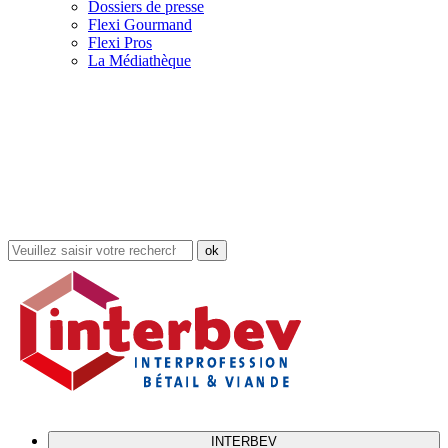
Dossiers de presse
Flexi Gourmand
Flexi Pros
La Médiathèque
Rechercher
dans
le
site
INTERBEV