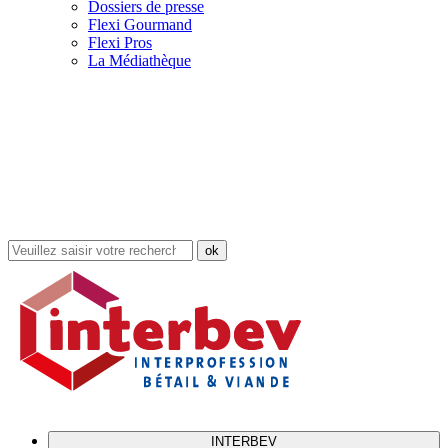
Dossiers de presse
Flexi Gourmand
Flexi Pros
La Médiathèque
Rechercher
dans
le
site
INTERBEV