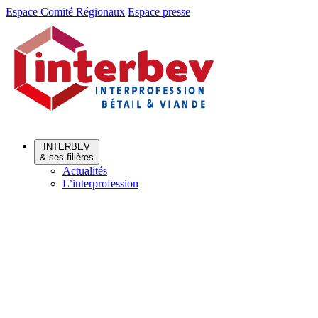
Aller
Aller
Espace Comité Régionaux
Espace presse
au
au
menu
contenu
INTERBEV
& ses filières
Actualités
L’interprofession