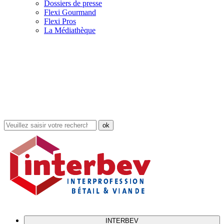
Dossiers de presse
Flexi Gourmand
Flexi Pros
La Médiathèque
Rechercher
dans
le
site
INTERBEV