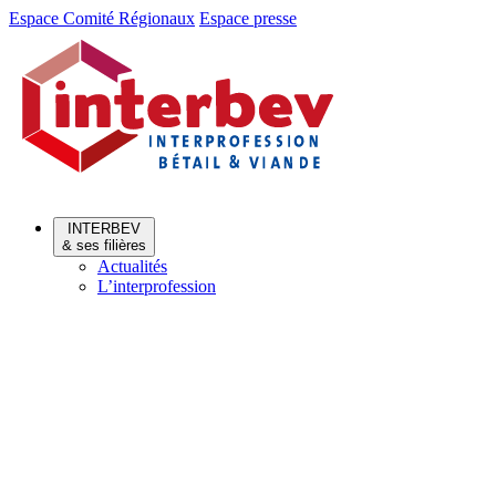
Aller
Aller
Espace Comité Régionaux
Espace presse
au
au
menu
contenu
INTERBEV
& ses filières
Actualités
L’interprofession