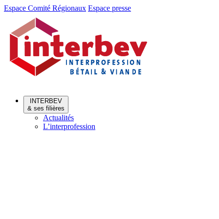
Aller
Aller
Espace Comité Régionaux
Espace presse
au
au
menu
contenu
INTERBEV
& ses filières
Actualités
L’interprofession