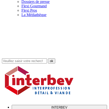
Dossiers de presse
Flexi Gourmand
Flexi Pros
La Médiathèque
Rechercher
dans
le
site
INTERBEV