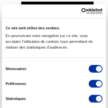
Ce site web utilise des cookies.
Viande et climat
Valorisation de l’herbe
En poursuivant votre navigation sur ce site, vous
Autonomie des élevages
acceptez l'utilisation de cookies nous permettant de
Qualité air, eau, sols
Economie de ressources
réaliser des statistiques d'audiences.
Evaluation environnementale
Bien-être, Protection et Santé des animaux
Sélection
Nécessaires
du
consentement
Préférences
Statistiques