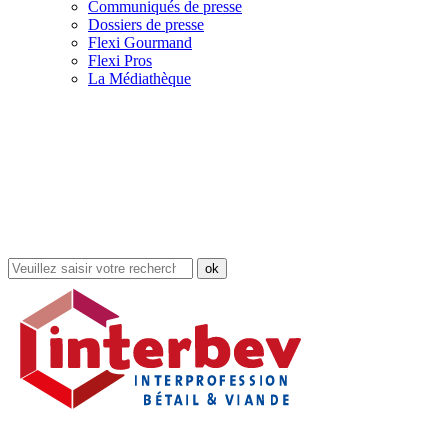
Communiqués de presse
Dossiers de presse
Flexi Gourmand
Flexi Pros
La Médiathèque
Rechercher
dans
le
site