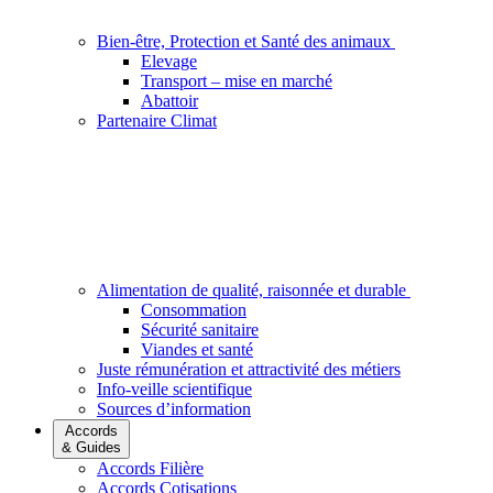
Bien-être, Protection et Santé des animaux
Elevage
Transport – mise en marché
Abattoir
Partenaire Climat
Alimentation de qualité, raisonnée et durable
Consommation
Sécurité sanitaire
Viandes et santé
Juste rémunération et attractivité des métiers
Info-veille scientifique
Sources d’information
Accords
& Guides
Accords Filière
Accords Cotisations