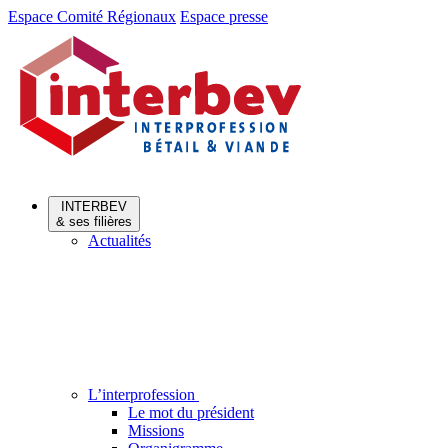
Aller
Aller
Espace Comité Régionaux
Espace presse
au
au
menu
contenu
INTERBEV
& ses filières
Actualités
L’interprofession
Le mot du président
Missions