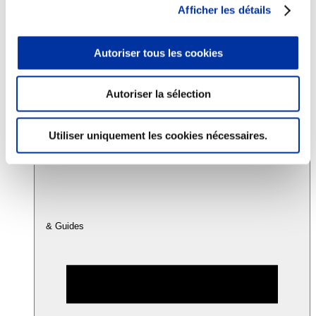
Afficher les détails
Consommation
Autoriser tous les cookies
Sécurité sanitaire
Viandes et santé
Juste rémunération et attractivité des métiers
Info-veille scientifique
Autoriser la sélection
Sources d’information
Accords
Utiliser uniquement les cookies nécessaires.
& Guides