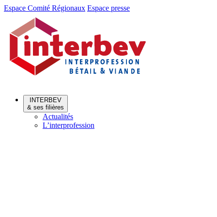
Aller
Aller
Espace Comité Régionaux
Espace presse
au
au
menu
contenu
INTERBEV
& ses filières
Actualités
L’interprofession