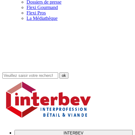
Dossiers de presse
Flexi Gourmand
Flexi Pros
La Médiathèque
Rechercher
dans
le
site
INTERBEV