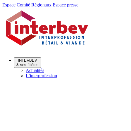
Aller
Aller
Espace Comité Régionaux
Espace presse
au
au
menu
contenu
INTERBEV
& ses filières
Actualités
L’interprofession