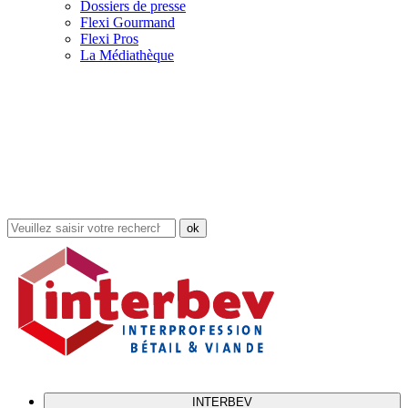
Dossiers de presse
Flexi Gourmand
Flexi Pros
La Médiathèque
Rechercher
dans
le
site
INTERBEV