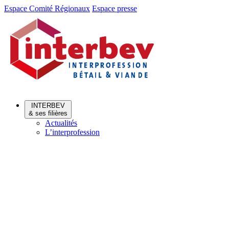
Aller
Aller
Espace Comité Régionaux
Espace presse
au
au
menu
contenu
INTERBEV
& ses filières
Actualités
L’interprofession