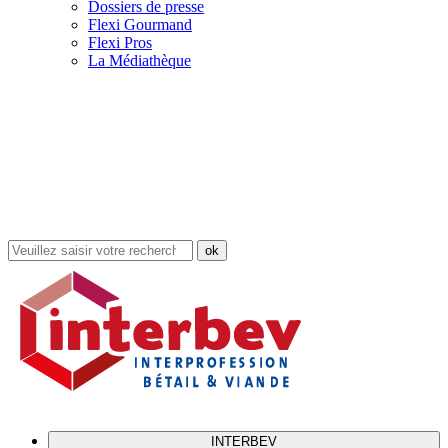
Dossiers de presse
Flexi Gourmand
Flexi Pros
La Médiathèque
Rechercher
dans
le
site
INTERBEV