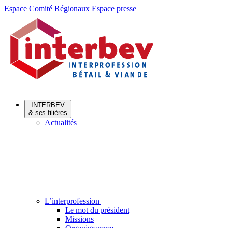
Aller
Aller
Espace Comité Régionaux
Espace presse
au
au
menu
contenu
INTERBEV
& ses filières
Actualités
L’interprofession
Le mot du président
Missions