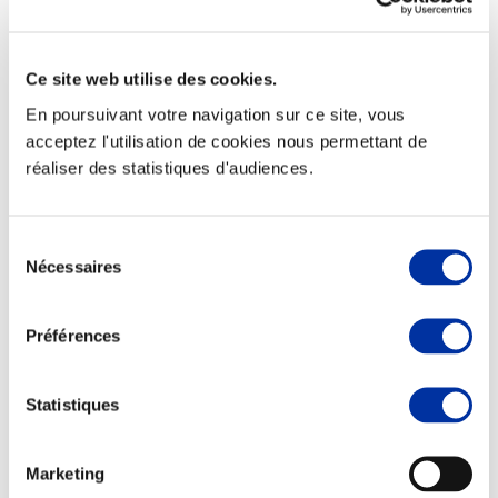
Ce site web utilise des cookies.
En poursuivant votre navigation sur ce site, vous
Elevage
Transport – mise en marché
acceptez l'utilisation de cookies nous permettant de
Abattoir
réaliser des statistiques d'audiences.
Partenaire Climat
Alimentation de qualité, raisonnée et durable
Sélection
Nécessaires
du
consentement
Préférences
Statistiques
Marketing