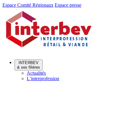
Aller
Aller
Espace Comité Régionaux
Espace presse
au
au
menu
contenu
INTERBEV
& ses filières
Actualités
L’interprofession