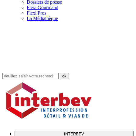
Dossiers de presse
Flexi Gourmand
Flexi Pros
La Médiathèque
Rechercher
dans
le
site
INTERBEV