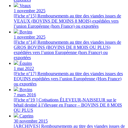
Veaux
1 novembre 2025
[Fiche n°15] Remboursements au titre des viandes issues de
VEAUX (BOVINS DE MOINS 8 MOIS) expédiées vers
l’union Européenne (hors France) ou exportées
Bovins
1 novembre 2025
[Fiche n°14] Remboursements au titre des viandes issues de
GROS BOVINS (BOVINS DE 8 MOIS OU PLUS)
expédiées vers l’union Européenne (hors France) ou
exportées
Équins
1 mai 2022
[Fiche n°17] Remboursements au titre des viandes issues des
EQUINS expédiées vers l’union Européenne (Hors France)
ou exportées
Bovins
7 mars 2016
[Fiche n°19 ] Cotisations ÉLEVEUR-NAISSEUR sur le
bétail destiné à l’élevage en France – BOVINS DE 8 MOIS
OU PLUS
Caprins
30 novembre 2015
[ARCHIVES] Remboursements au titre des viandes issues de