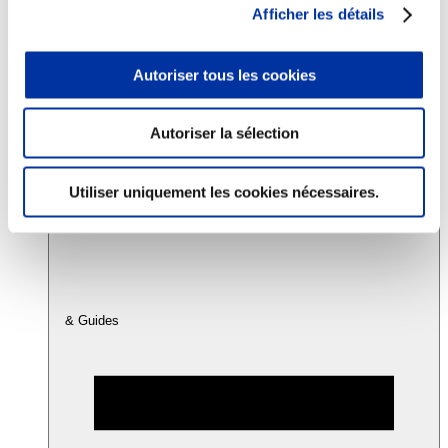
Afficher les détails
Consommation
Autoriser tous les cookies
Sécurité sanitaire
Viandes et santé
Juste rémunération et attractivité des métiers
Info-veille scientifique
Autoriser la sélection
Sources d’information
Accords
Utiliser uniquement les cookies nécessaires.
& Guides