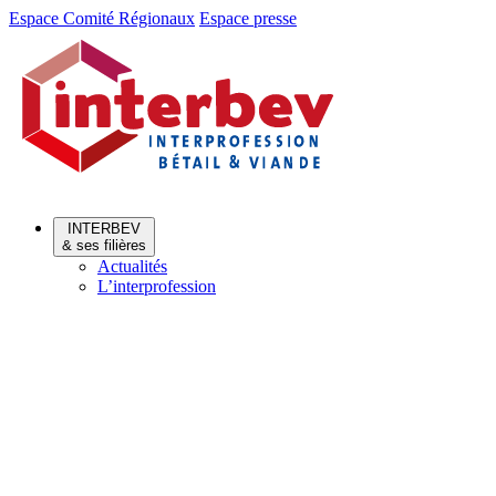
Aller
Aller
Espace Comité Régionaux
Espace presse
au
au
menu
contenu
INTERBEV
& ses filières
Actualités
L’interprofession