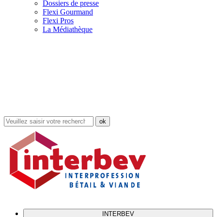
Dossiers de presse
Flexi Gourmand
Flexi Pros
La Médiathèque
Rechercher
dans
le
site
INTERBEV