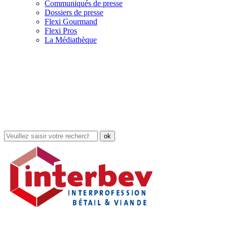
Communiqués de presse
Dossiers de presse
Flexi Gourmand
Flexi Pros
La Médiathèque
Rechercher
dans
le
site