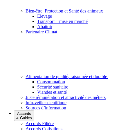
Bien-être, Protection et Santé des animaux
Elevage
Transport – mise en marché
Abattoir
Partenaire Climat
Alimentation de qualité, raisonnée et durable
Consommation
Sécurité sanitaire
Viandes et santé
Juste rémunération et attractivité des métiers
Info-veille scientifique
Sources d’information
Accords
& Guides
Accords Filière
Accords Cotisations