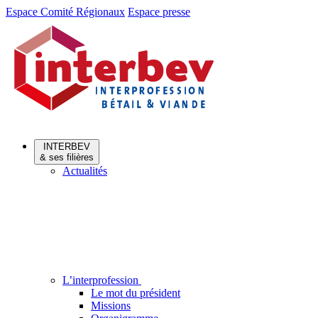
Aller
Aller
Espace Comité Régionaux
Espace presse
au
au
menu
contenu
INTERBEV
& ses filières
Actualités
L’interprofession
Le mot du président
Missions