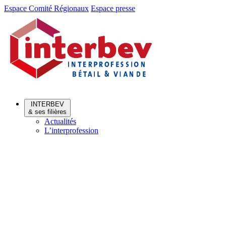
Aller
Aller
Espace Comité Régionaux
Espace presse
au
au
menu
contenu
INTERBEV
& ses filières
Actualités
L’interprofession