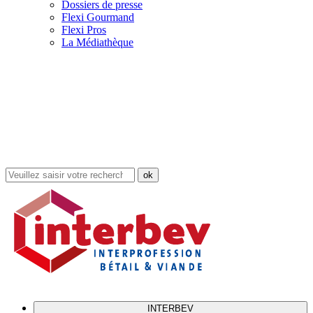
Dossiers de presse
Flexi Gourmand
Flexi Pros
La Médiathèque
Rechercher
dans
le
site
INTERBEV