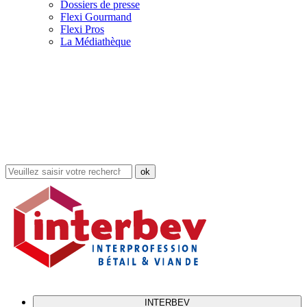
Dossiers de presse
Flexi Gourmand
Flexi Pros
La Médiathèque
Rechercher
dans
le
site
INTERBEV