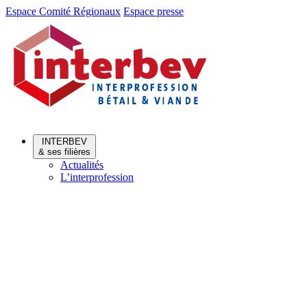
Aller
Aller
Espace Comité Régionaux
Espace presse
au
au
menu
contenu
INTERBEV
& ses filières
Actualités
L’interprofession