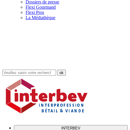
Dossiers de presse
Flexi Gourmand
Flexi Pros
La Médiathèque
Rechercher
dans
le
site
INTERBEV