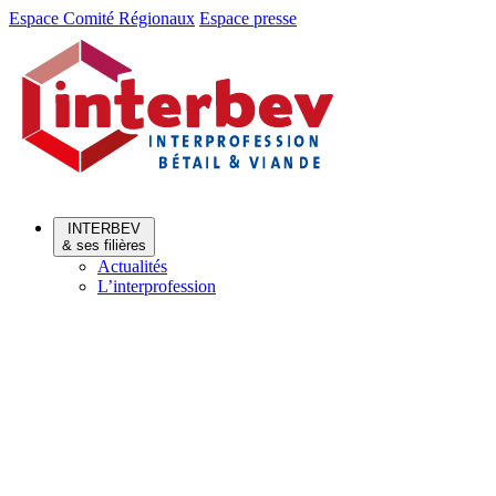
Aller
Aller
Espace Comité Régionaux
Espace presse
au
au
menu
contenu
INTERBEV
& ses filières
Actualités
L’interprofession