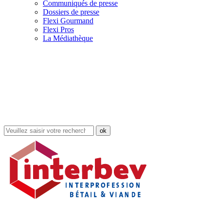
Communiqués de presse
Dossiers de presse
Flexi Gourmand
Flexi Pros
La Médiathèque
Rechercher
dans
le
site