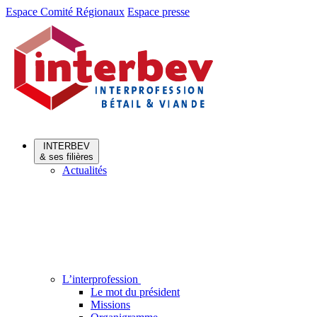
Aller
Aller
Espace Comité Régionaux
Espace presse
au
au
menu
contenu
INTERBEV
& ses filières
Actualités
L’interprofession
Le mot du président
Missions