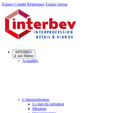
Aller
Aller
Espace Comité Régionaux
Espace presse
au
au
menu
contenu
INTERBEV
& ses filières
Actualités
L’interprofession
Le mot du président
Missions