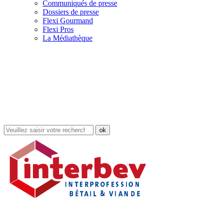
Communiqués de presse
Dossiers de presse
Flexi Gourmand
Flexi Pros
La Médiathèque
Rechercher
dans
le
site