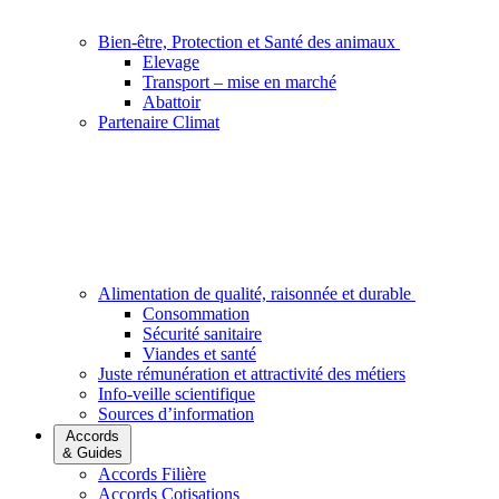
Bien-être, Protection et Santé des animaux
Elevage
Transport – mise en marché
Abattoir
Partenaire Climat
Alimentation de qualité, raisonnée et durable
Consommation
Sécurité sanitaire
Viandes et santé
Juste rémunération et attractivité des métiers
Info-veille scientifique
Sources d’information
Accords
& Guides
Accords Filière
Accords Cotisations