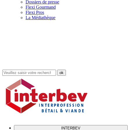
Dossiers de presse
Flexi Gourmand
Flexi Pros
La Médiathèque
Rechercher
dans
le
site
INTERBEV