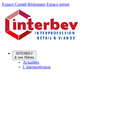
Aller
Aller
Espace Comité Régionaux
Espace presse
au
au
menu
contenu
INTERBEV
& ses filières
Actualités
L’interprofession