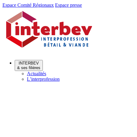
Aller
Aller
Espace Comité Régionaux
Espace presse
au
au
menu
contenu
INTERBEV
& ses filières
Actualités
L’interprofession