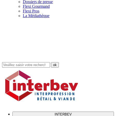
Dossiers de presse
Flexi Gourmand
Flexi Pros
La Médiathèque
Rechercher
dans
le
site
INTERBEV