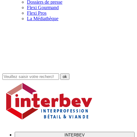
Dossiers de presse
Flexi Gourmand
Flexi Pros
La Médiathèque
Rechercher
dans
le
site
INTERBEV