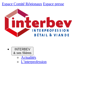
Aller
Aller
Espace Comité Régionaux
Espace presse
au
au
menu
contenu
INTERBEV
& ses filières
Actualités
L’interprofession