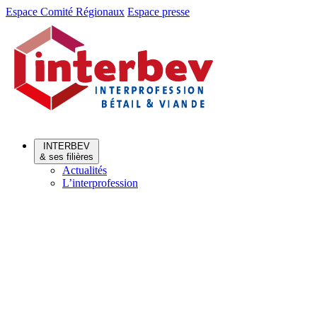
Aller
Aller
Espace Comité Régionaux
Espace presse
au
au
menu
contenu
INTERBEV
& ses filières
Actualités
L’interprofession