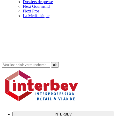
Dossiers de presse
Flexi Gourmand
Flexi Pros
La Médiathèque
Rechercher
dans
le
site
INTERBEV