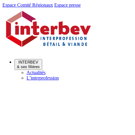
Aller
Aller
Espace Comité Régionaux
Espace presse
au
au
menu
contenu
INTERBEV
& ses filières
Actualités
L’interprofession