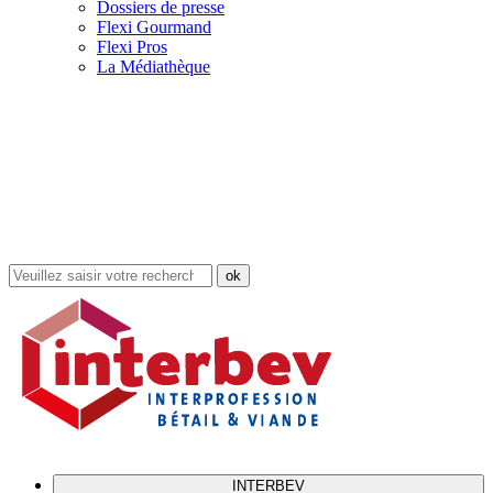
Dossiers de presse
Flexi Gourmand
Flexi Pros
La Médiathèque
Rechercher
dans
le
site
INTERBEV