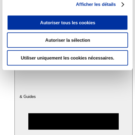
Afficher les détails
Consommation
Autoriser tous les cookies
Sécurité sanitaire
Viandes et santé
Juste rémunération et attractivité des métiers
Info-veille scientifique
Autoriser la sélection
Sources d’information
Accords
Utiliser uniquement les cookies nécessaires.
& Guides