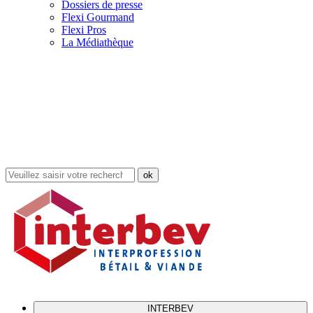
Dossiers de presse
Flexi Gourmand
Flexi Pros
La Médiathèque
Rechercher
dans
le
site
INTERBEV