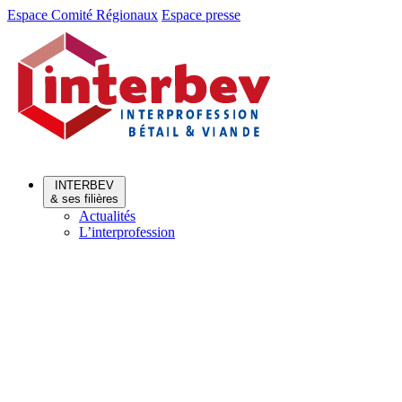
Aller
Aller
Espace Comité Régionaux
Espace presse
au
au
menu
contenu
INTERBEV
& ses filières
Actualités
L’interprofession